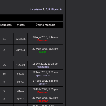
Ir a página
1
,
2
,
3
Siguiente
spuestas
Vistas
Último mensaje
16 Ago 2019, 1:44 am
81
5218586
Freeman
20 May 2008, 6:05 pm
0
497844
Makis
13 Dic 2013, 10:16 pm
25
125529
manzatrus
22 Mar 2012, 3:01 am
35
68022
spinzmonds
17 Sep 2011, 8:38 pm
3
23957
SmokY
06 Feb 2009, 5:05 pm
0
25110
Freeman
27 May 2008, 7:23 pm
0
30118
Freeman