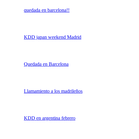
MarbeCómic (AKA, quedada malagueña de PS)
III KDD Nacional SPSC
[
Ir a página:
1
,
2
]
quedada en barcelona!!
KDD japan weekend Madrid