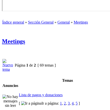
Índice general
»
Sección General
»
General
»
Meetings
Meetings
Página
1
de
2
[ 69 temas ]
Temas
Anuncios
Lista de pagos y donaciones
[
Ir a página:
1
,
2
,
3
,
4
,
5
]