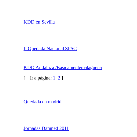
Japan Weekend Madrid Octubre 2011
[
Ir a página:
1
,
2
]
Quedada penspinnera en Madrid
[BCN] Akihabara@Deep