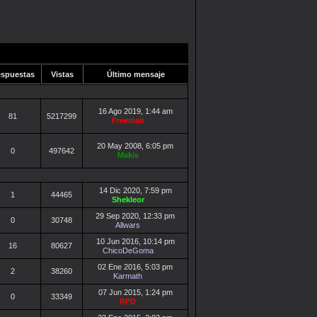
spuestas
Vistas
Último mensaje
16 Ago 2019, 1:44 am
81
5217299
Freeman
20 May 2008, 6:05 pm
0
497642
Makis
14 Dic 2020, 7:59 pm
1
44465
Shekleor
29 Sep 2020, 12:33 pm
0
30748
Allwars
10 Jun 2016, 10:14 pm
16
80627
ChicoDeGoma
02 Ene 2016, 5:03 pm
2
38260
Karmath
07 Jun 2015, 1:24 pm
0
33349
RPD