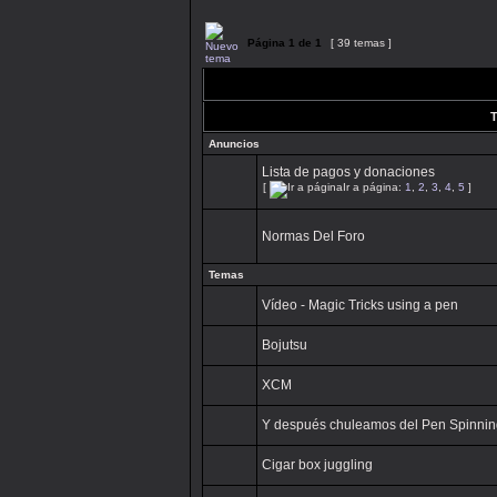
Página
1
de
1
[ 39 temas ]
T
Anuncios
Lista de pagos y donaciones
[
Ir a página:
1
,
2
,
3
,
4
,
5
]
Normas Del Foro
Temas
Vídeo - Magic Tricks using a pen
Bojutsu
XCM
Y después chuleamos del Pen Spinning
Cigar box juggling