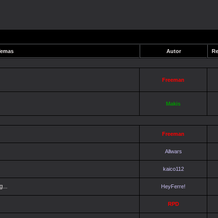
emas
Autor
Re
Freeman
Makis
Freeman
Allwars
kaico112
...
HeyFerre!
RPD