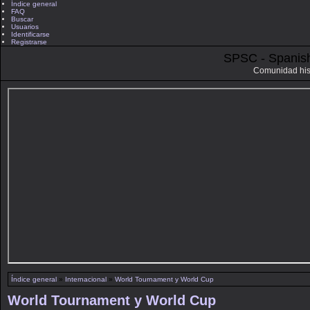
Índice general
FAQ
Buscar
Usuarios
Identificarse
Registrarse
SPSC - Spanis
Comunidad his
Índice general
»
Internacional
»
World Tournament y World Cup
World Tournament y World Cup