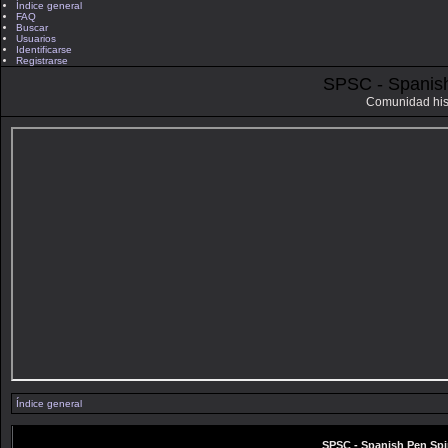
Índice general
FAQ
Buscar
Usuarios
Identificarse
Registrarse
SPSC - Spanis
Comunidad his
Índice general
SPSC - Spanish Pen Sp