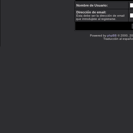
Nombre de Usuario:
Dirección de email:
Esta debe ser la dirección de email
que introdujiste al registrarse.
Powered by
phpBB
© 2000, 20
Traducción al españo