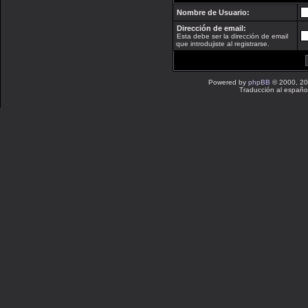
Nombre de Usuario:
Dirección de email:
Esta debe ser la dirección de email
que introdujiste al registrarse.
Powered by
phpBB
© 2000, 20
Traducción al españo