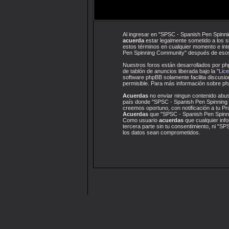
Al ingresar en "SPSC - Spanish Pen Spinni
acuerda
estar legalmente sometido a los s
estos términos en cualquier momento e int
Pen Spinning Community" después de esos
Nuestros foros están desarrollados por ph
de tablón de anuncios liberada bajo la "
Lice
software phpBB solamente facilita discus
permisible. Para más información sobre php
Acuerdas
no enviar ningun contenido abusi
país donde "SPSC - Spanish Pen Spinning 
creemos oportuno, con notificación a tu Pr
Acuerdas
que "SPSC - Spanish Pen Spinnin
Como usuario
acuerdas
que cualquier inf
tercera parte sin tu consentimiento, ni "
los datos sean comprometidos.