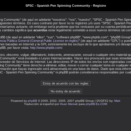
SPSC - Spanish Pen Spinning Community - Registro
ng Community" (de aquí en adelante "nosotros", "nos", "nuestro", "SPSC - Spanish Pen Spinn
iguientes términos. En caso contrario por favor no te registres y/o uses "SPSC - Spanish
entaríamos avisarte, sin embargo sería prudente que los revisases por su cuenta periódicam
 cambios significa que
acuerdas
estar legalmente sometido a esos nuevos términos tal com
pBB (de aquí en adelante "ellos", "sus", "software phpBB", "www.phpbb.com", "phpBB Group"
ncia Pública General (General Public License en inglés)
" (de aquí en adelante "GPL") y pu
iones basadas en Internet y la GPL estrictamente los excluye de lo que aprobamos y/o des
BB, por favor visita:
http://www.phpbb.com/
.
vo, obsceno, vulgar, difamatorio, indecente, amenazante, sexual o cualquier otro material que
Community" está instalado o Leyes Internacionales. Hacer eso provocará que seas inmediat
oveedor de Servicios de Internet. Las direcciones IP de todos los envíos son registradas c
g Community" tiene derecho a eliminar, editar, mover o cerrar cualquier tema en cualquie
ormación que hayas ingresado será almacenada en una base de datos. Dado que esta inform
SPSC - Spanish Pen Spinning Community" ni phpBB podrán considerarse responsables por cualq
Powered by
phpBB
© 2000, 2002, 2005, 2007 phpBB Group | DVGFX2 by:
Matt
Traducción al español por
Huan Manwë
para
phpBB-Es.COM