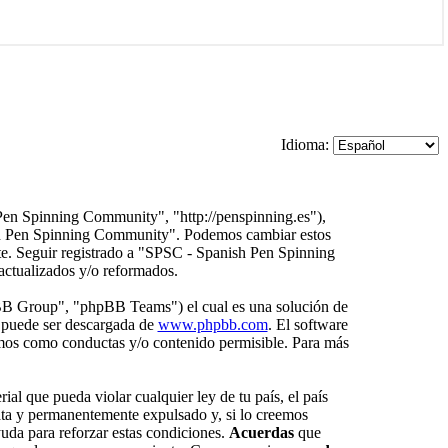
Idioma:
Pen Spinning Community", "http://penspinning.es"),
nish Pen Spinning Community". Podemos cambiar estos
nte. Seguir registrado a "SPSC - Spanish Pen Spinning
actualizados y/o reformados.
BB Group", "phpBB Teams") el cual es una solución de
 puede ser descargada de
www.phpbb.com
. El software
amos como conductas y/o contenido permisible. Para más
al que pueda violar cualquier ley de tu país, el país
ta y permanentemente expulsado y, si lo creemos
yuda para reforzar estas condiciones.
Acuerdas
que