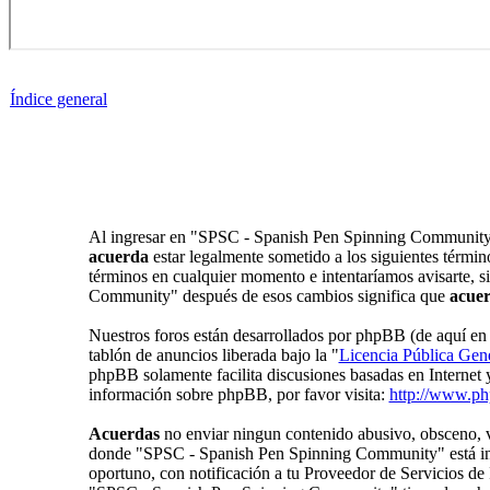
Índice general
Al ingresar en "SPSC - Spanish Pen Spinning Community" 
acuerda
estar legalmente sometido a los siguientes térmi
términos en cualquier momento e intentaríamos avisarte, s
Community" después de esos cambios significa que
acue
Nuestros foros están desarrollados por phpBB (de aquí 
tablón de anuncios liberada bajo la "
Licencia Pública Gene
phpBB solamente facilita discusiones basadas en Internet
información sobre phpBB, por favor visita:
http://www.p
Acuerdas
no enviar ningun contenido abusivo, obsceno, vul
donde "SPSC - Spanish Pen Spinning Community" está inst
oportuno, con notificación a tu Proveedor de Servicios de 