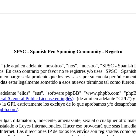
SPSC - Spanish Pen Spinning Community - Registro
(de aquí en adelante "nosotros", "nos", "nuestro", "SPSC - Spanish 
nos. En caso contrario por favor no te registres y/o uses "SPSC - Spa
in embargo sería prudente que los revisases por su cuenta periódicame
rdas
estar legalmente sometido a esos nuevos términos tal como fueron 
en adelante "ellos", "sus", "software phpBB", "www.phpbb.com", "php
ral (General Public License en inglés)
" (de aquí en adelante "GPL") y
 y la GPL estrictamente los excluye de lo que aprobamos y/o desaprob
hpbb.com/
.
gar, difamatorio, indecente, amenazante, sexual o cualquier otro materi
alado o Leyes Internacionales. Hacer eso provocará que seas inmedia
Internet. Las direcciones IP de todos los envíos son registradas como a