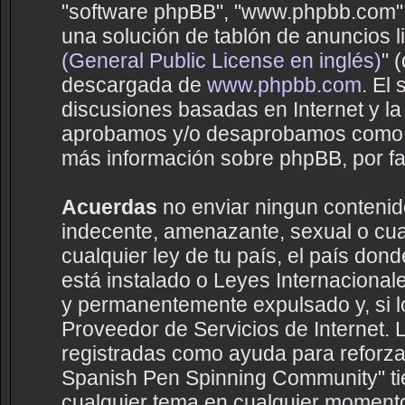
"software phpBB", "www.phpbb.com",
una solución de tablón de anuncios li
(General Public License en inglés)
" 
descargada de
www.phpbb.com
. El
discusiones basadas en Internet y la
aprobamos y/o desaprobamos como c
más información sobre phpBB, por fav
Acuerdas
no enviar ningun contenido
indecente, amenazante, sexual o cual
cualquier ley de tu país, el país d
está instalado o Leyes Internaciona
y permanentemente expulsado y, si lo
Proveedor de Servicios de Internet. 
registradas como ayuda para reforza
Spanish Pen Spinning Community" tien
cualquier tema en cualquier moment