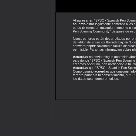
Al ingresar en "SPSC - Spanish Pen Spinni
acuerda
estar legalmente sometido a los s
estos términos en cualquier momento e int
Pen Spinning Community" después de esos
Nuestros foros están desarrollados por ph
de tablón de anuncios liberada bajo la "
Lice
software phpBB solamente facilita discus
permisible. Para más información sobre php
Acuerdas
no enviar ningun contenido abusi
país donde "SPSC - Spanish Pen Spinning 
creemos oportuno, con notificación a tu Pr
Acuerdas
que "SPSC - Spanish Pen Spinnin
Como usuario
acuerdas
que cualquier inf
tercera parte sin tu consentimiento, ni "
los datos sean comprometidos.