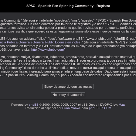
SPSC - Spanish Pen Spinning Community - Registro
ng Community" (de aquí en adelante "nosotros", "nos", "nuestro", "SPSC - Spanish Pen Spinn
iguientes términos. En caso contrario por favor no te registres y/o uses "SPSC - Spanish
entaríamos avisarte, sin embargo sería prudente que los revisases por su cuenta periódicam
 cambios significa que
acuerdas
estar legalmente sometido a esos nuevos términos tal com
pBB (de aquí en adelante "ellos", "sus", "software phpBB", "www.phpbb.com", "phpBB Group"
ncia Pública General (General Public License en inglés)
" (de aquí en adelante "GPL") y pu
iones basadas en Internet y la GPL estrictamente los excluye de lo que aprobamos y/o des
BB, por favor visita:
http://www.phpbb.com/
.
vo, obsceno, vulgar, difamatorio, indecente, amenazante, sexual o cualquier otro material que
Community" está instalado o Leyes Internacionales. Hacer eso provocará que seas inmediat
oveedor de Servicios de Internet. Las direcciones IP de todos los envíos son registradas c
g Community" tiene derecho a eliminar, editar, mover o cerrar cualquier tema en cualquie
ormación que hayas ingresado será almacenada en una base de datos. Dado que esta inform
SPSC - Spanish Pen Spinning Community" ni phpBB podrán considerarse responsables por cualq
Powered by
phpBB
© 2000, 2002, 2005, 2007 phpBB Group | DVGFX2 by:
Matt
Traducción al español por
Huan Manwë
para
phpBB-Es.COM