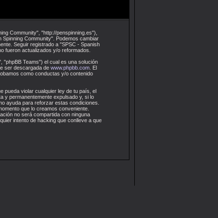
ing Community", "http://penspinning.es"),
 Pen Spinning Community". Podemos cambiar
ente. Seguir registrado a "SPSC - Spanish
o fueron actualizados y/o reformados.
, "phpBB Teams") el cual es una solución
ede ser descargada de
www.phpbb.com
. El
aprobamos como conductas y/o contenido
 pueda violar cualquier ley de tu país, el
a y permanentemente expulsado y, si lo
omo ayuda para reforzar estas condiciones.
r momento que lo creamos conveniente.
ación no será compartida con ninguna
uier intento de hacking que conlleve a que