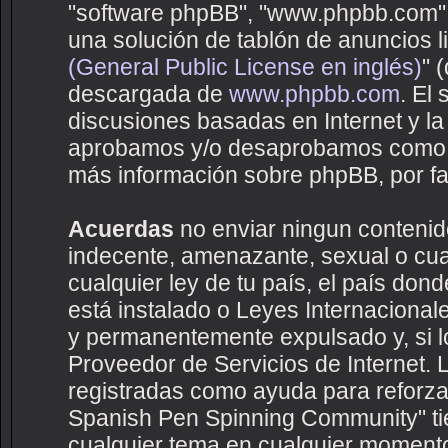
"software phpBB", "www.phpbb.com",
una solución de tablón de anuncios li
(General Public License en inglés)
" 
descargada de
www.phpbb.com
. El
discusiones basadas en Internet y la
aprobamos y/o desaprobamos como c
más información sobre phpBB, por fav
Acuerdas
no enviar ningun contenido
indecente, amenazante, sexual o cual
cualquier ley de tu país, el país d
está instalado o Leyes Internaciona
y permanentemente expulsado y, si lo
Proveedor de Servicios de Internet. 
registradas como ayuda para reforza
Spanish Pen Spinning Community" tien
cualquier tema en cualquier moment