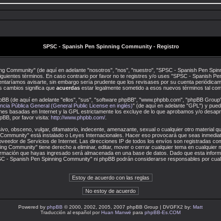
SPSC - Spanish Pen Spinning Community - Registro
ng Community" (de aquí en adelante "nosotros", "nos", "nuestro", "SPSC - Spanish Pen Spinn
iguientes términos. En caso contrario por favor no te registres y/o uses "SPSC - Spanish
entaríamos avisarte, sin embargo sería prudente que los revisases por su cuenta periódicam
 cambios significa que
acuerdas
estar legalmente sometido a esos nuevos términos tal com
pBB (de aquí en adelante "ellos", "sus", "software phpBB", "www.phpbb.com", "phpBB Group"
ncia Pública General (General Public License en inglés)
" (de aquí en adelante "GPL") y pu
iones basadas en Internet y la GPL estrictamente los excluye de lo que aprobamos y/o des
BB, por favor visita:
http://www.phpbb.com/
.
vo, obsceno, vulgar, difamatorio, indecente, amenazante, sexual o cualquier otro material que
Community" está instalado o Leyes Internacionales. Hacer eso provocará que seas inmediat
oveedor de Servicios de Internet. Las direcciones IP de todos los envíos son registradas c
g Community" tiene derecho a eliminar, editar, mover o cerrar cualquier tema en cualquie
ormación que hayas ingresado será almacenada en una base de datos. Dado que esta inform
SPSC - Spanish Pen Spinning Community" ni phpBB podrán considerarse responsables por cualq
Powered by
phpBB
© 2000, 2002, 2005, 2007 phpBB Group | DVGFX2 by:
Matt
Traducción al español por
Huan Manwë
para
phpBB-Es.COM