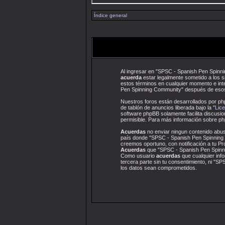
Índice general
Al ingresar en "SPSC - Spanish Pen Spinni
acuerda
estar legalmente sometido a los s
estos términos en cualquier momento e int
Pen Spinning Community" después de esos
Nuestros foros están desarrollados por ph
de tablón de anuncios liberada bajo la "
Lice
software phpBB solamente facilita discus
permisible. Para más información sobre php
Acuerdas
no enviar ningun contenido abusi
país donde "SPSC - Spanish Pen Spinning 
creemos oportuno, con notificación a tu Pr
Acuerdas
que "SPSC - Spanish Pen Spinnin
Como usuario
acuerdas
que cualquier inf
tercera parte sin tu consentimiento, ni "
los datos sean comprometidos.