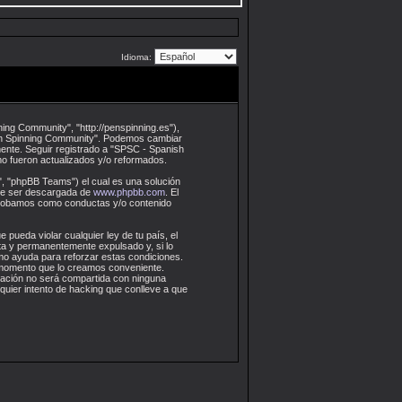
Idioma:
ing Community", "http://penspinning.es"),
 Pen Spinning Community". Podemos cambiar
ente. Seguir registrado a "SPSC - Spanish
o fueron actualizados y/o reformados.
, "phpBB Teams") el cual es una solución
ede ser descargada de
www.phpbb.com
. El
aprobamos como conductas y/o contenido
 pueda violar cualquier ley de tu país, el
a y permanentemente expulsado y, si lo
omo ayuda para reforzar estas condiciones.
r momento que lo creamos conveniente.
ación no será compartida con ninguna
uier intento de hacking que conlleve a que