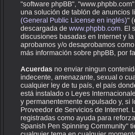
"software phpBB", "www.phpbb.com",
una solución de tablón de anuncios li
(General Public License en inglés)
" 
descargada de
www.phpbb.com
. El
discusiones basadas en Internet y la
aprobamos y/o desaprobamos como c
más información sobre phpBB, por fav
Acuerdas
no enviar ningun contenido
indecente, amenazante, sexual o cual
cualquier ley de tu país, el país d
está instalado o Leyes Internaciona
y permanentemente expulsado y, si lo
Proveedor de Servicios de Internet. 
registradas como ayuda para reforza
Spanish Pen Spinning Community" tien
cualquier tema en cualquier moment