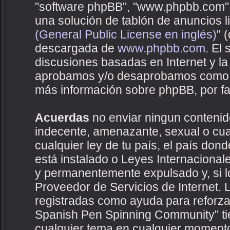
"software phpBB", "www.phpbb.com",
una solución de tablón de anuncios li
(General Public License en inglés)
" 
descargada de
www.phpbb.com
. El
discusiones basadas en Internet y la
aprobamos y/o desaprobamos como c
más información sobre phpBB, por fav
Acuerdas
no enviar ningun contenido
indecente, amenazante, sexual o cual
cualquier ley de tu país, el país d
está instalado o Leyes Internaciona
y permanentemente expulsado y, si lo
Proveedor de Servicios de Internet. 
registradas como ayuda para reforza
Spanish Pen Spinning Community" tien
cualquier tema en cualquier moment