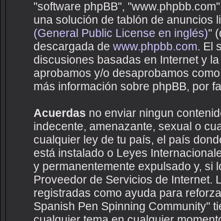
"software phpBB", "www.phpbb.com",
una solución de tablón de anuncios li
(General Public License en inglés)
" 
descargada de
www.phpbb.com
. El
discusiones basadas en Internet y la
aprobamos y/o desaprobamos como c
más información sobre phpBB, por fav
Acuerdas
no enviar ningun contenido
indecente, amenazante, sexual o cual
cualquier ley de tu país, el país d
está instalado o Leyes Internaciona
y permanentemente expulsado y, si lo
Proveedor de Servicios de Internet. 
registradas como ayuda para reforza
Spanish Pen Spinning Community" tien
cualquier tema en cualquier moment