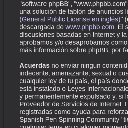
"software phpBB", "www.phpbb.com",
una solución de tablón de anuncios li
(General Public License en inglés)
" 
descargada de
www.phpbb.com
. El
discusiones basadas en Internet y la
aprobamos y/o desaprobamos como c
más información sobre phpBB, por fav
Acuerdas
no enviar ningun contenido
indecente, amenazante, sexual o cual
cualquier ley de tu país, el país d
está instalado o Leyes Internaciona
y permanentemente expulsado y, si lo
Proveedor de Servicios de Internet. 
registradas como ayuda para reforza
Spanish Pen Spinning Community" tien
cualquier tema en cualquier moment