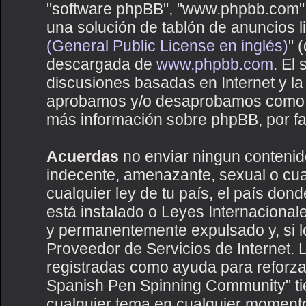
"software phpBB", "www.phpbb.com",
una solución de tablón de anuncios li
(General Public License en inglés)
" 
descargada de
www.phpbb.com
. El
discusiones basadas en Internet y la
aprobamos y/o desaprobamos como c
más información sobre phpBB, por fav
Acuerdas
no enviar ningun contenido
indecente, amenazante, sexual o cual
cualquier ley de tu país, el país d
está instalado o Leyes Internaciona
y permanentemente expulsado y, si lo
Proveedor de Servicios de Internet. 
registradas como ayuda para reforza
Spanish Pen Spinning Community" tien
cualquier tema en cualquier moment