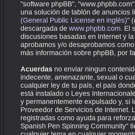
"software phpBB", "www.phpbb.com",
una solución de tablón de anuncios li
(General Public License en inglés)
" 
descargada de
www.phpbb.com
. El
discusiones basadas en Internet y la
aprobamos y/o desaprobamos como c
más información sobre phpBB, por fav
Acuerdas
no enviar ningun contenido
indecente, amenazante, sexual o cual
cualquier ley de tu país, el país d
está instalado o Leyes Internaciona
y permanentemente expulsado y, si lo
Proveedor de Servicios de Internet. 
registradas como ayuda para reforza
Spanish Pen Spinning Community" tien
cualquier tema en cualquier moment