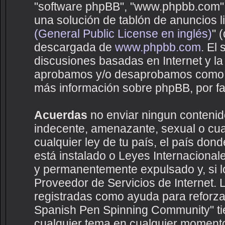
"software phpBB", "www.phpbb.com",
una solución de tablón de anuncios li
(General Public License en inglés)
" 
descargada de
www.phpbb.com
. El
discusiones basadas en Internet y la
aprobamos y/o desaprobamos como c
más información sobre phpBB, por fav
Acuerdas
no enviar ningun contenido
indecente, amenazante, sexual o cual
cualquier ley de tu país, el país d
está instalado o Leyes Internaciona
y permanentemente expulsado y, si lo
Proveedor de Servicios de Internet. 
registradas como ayuda para reforza
Spanish Pen Spinning Community" tien
cualquier tema en cualquier moment