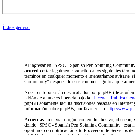
Índice general
Al ingresar en "SPSC - Spanish Pen Spinning Community" 
acuerda
estar legalmente sometido a los siguientes térmi
términos en cualquier momento e intentaríamos avisarte, s
Community" después de esos cambios significa que
acue
Nuestros foros están desarrollados por phpBB (de aquí 
tablón de anuncios liberada bajo la "
Licencia Pública Gene
phpBB solamente facilita discusiones basadas en Internet
información sobre phpBB, por favor visita:
http://www.p
Acuerdas
no enviar ningun contenido abusivo, obsceno, vul
donde "SPSC - Spanish Pen Spinning Community" está inst
oportuno, con notificación a tu Proveedor de Servicios de 