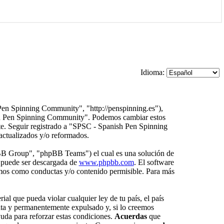
Idioma:
Pen Spinning Community", "http://penspinning.es"),
nish Pen Spinning Community". Podemos cambiar estos
nte. Seguir registrado a "SPSC - Spanish Pen Spinning
actualizados y/o reformados.
BB Group", "phpBB Teams") el cual es una solución de
 puede ser descargada de
www.phpbb.com
. El software
amos como conductas y/o contenido permisible. Para más
al que pueda violar cualquier ley de tu país, el país
ta y permanentemente expulsado y, si lo creemos
yuda para reforzar estas condiciones.
Acuerdas
que