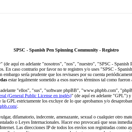
SPSC - Spanish Pen Spinning Community - Registro
(de aquí en adelante "nosotros", "nos", "nuestro", "SPSC - Spanish 
nos. En caso contrario por favor no te registres y/o uses "SPSC - Spa
in embargo sería prudente que los revisases por su cuenta periódicame
rdas
estar legalmente sometido a esos nuevos términos tal como fueron 
en adelante "ellos", "sus", "software phpBB", "www.phpbb.com", "php
ral (General Public License en inglés)
" (de aquí en adelante "GPL") y
 y la GPL estrictamente los excluye de lo que aprobamos y/o desaprob
hpbb.com/
.
gar, difamatorio, indecente, amenazante, sexual o cualquier otro materi
alado o Leyes Internacionales. Hacer eso provocará que seas inmedia
Internet. Las direcciones IP de todos los envíos son registradas como a