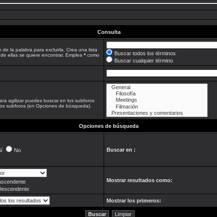
Consulta
 de la palabra para excluirla. Crea una lista
Buscar todos los términos
 de ellas se quiere encontrar. Emplea
*
como
Buscar cualquier término
ara agilizar puedes buscar en los subforos
 los subforos (en Opciones de búsqueda).
Opciones de búsqueda
Buscar en :
í
No
Mostrar resultados como:
Ascendente
Descendente
Mostrar los primeros: