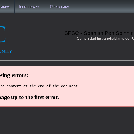
uarios
Identificarse
Registrarse
SPSC - Spanish Pen Spinni
Comunidad hispanohablante de P