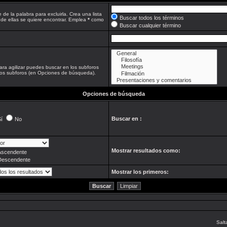
 de la palabra para excluirla. Crea una lista
Buscar todos los términos
 de ellas se quiere encontrar. Emplea
*
como
Buscar cualquier término
ara agilizar puedes buscar en los subforos
 los subforos (en Opciones de búsqueda).
Opciones de búsqueda
Buscar en :
í
No
Mostrar resultados como:
Ascendente
Descendente
Mostrar los primeros:
Salt