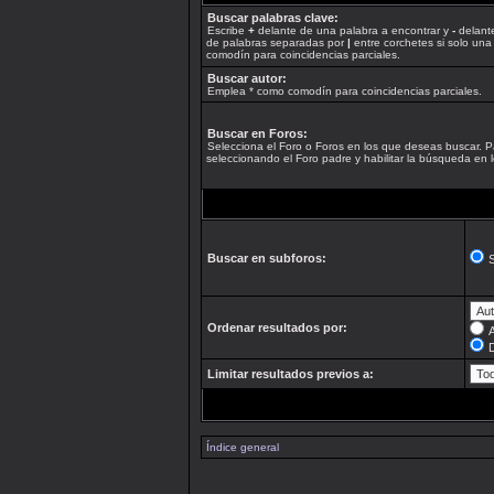
Buscar palabras clave:
Escribe
+
delante de una palabra a encontrar y
-
delante
de palabras separadas por
|
entre corchetes si solo una
comodín para coincidencias parciales.
Buscar autor:
Emplea * como comodín para coincidencias parciales.
Buscar en Foros:
Selecciona el Foro o Foros en los que deseas buscar. P
seleccionando el Foro padre y habilitar la búsqueda en
Buscar en subforos:
S
Ordenar resultados por:
Limitar resultados previos a:
Índice general