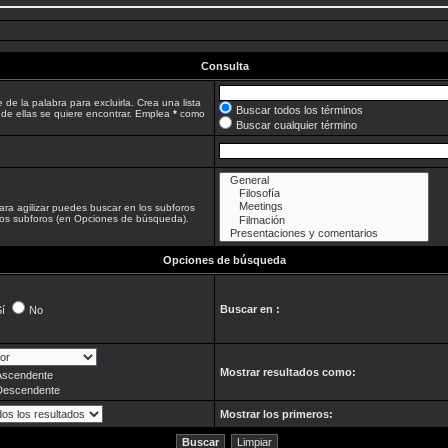
Consulta
 de la palabra para excluirla. Crea una lista
Buscar todos los términos
 de ellas se quiere encontrar. Emplea
*
como
Buscar cualquier término
ara agilizar puedes buscar en los subforos
 los subforos (en Opciones de búsqueda).
Opciones de búsqueda
Buscar en :
í
No
Mostrar resultados como:
Ascendente
Descendente
Mostrar los primeros: