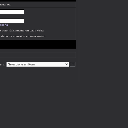
usuarios.
raseña
se automáticamente en cada visita
estado de conexión en esta sesión
ar a: