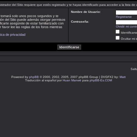
istrador del Sitio requiere que estés registrado y te hayas identificado para acceder a la lista de 
Nombre de Usuario:
te tomará solo unos pocos segundos y te
Registrarse
ción del Sitio puede además otorgar permisos
Contraseña:
ficarte asegúrete de estar familiarizado con
Olvidé mi cont
 favor lee las reglas de los foros mientras
Identificar
tica de privacidad
Ocultar mi 
Salt
Powered by
phpBB
© 2000, 2002, 2005, 2007 phpBB Group | DVGFX2 by:
Matt
Traducción al español por
Huan Manwë
para
phpBB-Es.COM