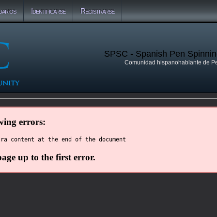
uarios
Identificarse
Registrarse
SPSC - Spanish Pen Spinni
Comunidad hispanohablante de P