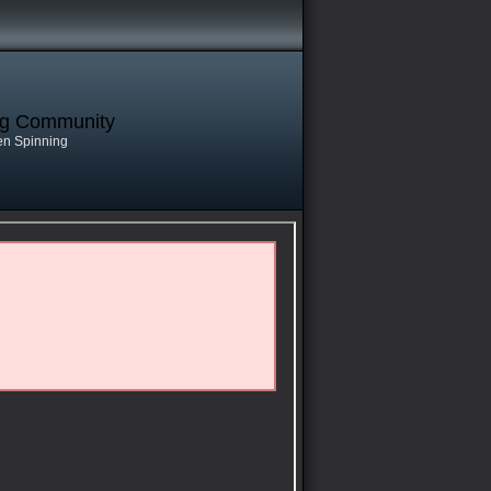
ng Community
en Spinning