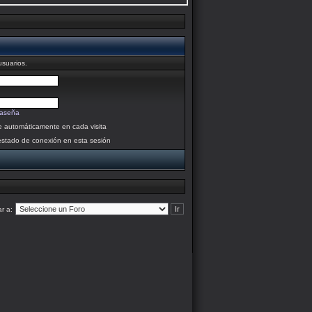
usuarios.
raseña
se automáticamente en cada visita
estado de conexión en esta sesión
ar a: