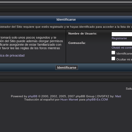
Identificarse
istrador del Sitio requiere que estés registrado y te hayas identificado para acceder a la lista de 
Nombre de Usuario:
te tomará solo unos pocos segundos y te
Registrarse
ción del Sitio puede además otorgar permisos
Contraseña:
ficarte asegúrete de estar familiarizado con
Olvidé mi cont
 favor lee las reglas de los foros mientras
Identificar
tica de privacidad
Ocultar mi 
Salt
Powered by
phpBB
© 2000, 2002, 2005, 2007 phpBB Group | DVGFX2 by:
Matt
Traducción al español por
Huan Manwë
para
phpBB-Es.COM