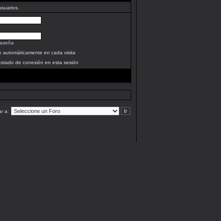
usuarios.
raseña
se automáticamente en cada visita
estado de conexión en esta sesión
ar a: