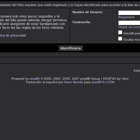
istrador del Sitio requiere que estés registrado y te hayas identificado para acceder a la lista de 
Nombre de Usuario:
te tomará solo unos pocos segundos y te
Registrarse
ción del Sitio puede además otorgar permisos
Contraseña:
ficarte asegúrete de estar familiarizado con
Olvidé mi cont
 favor lee las reglas de los foros mientras
Identificar
tica de privacidad
Ocultar mi 
Salt
Powered by
phpBB
© 2000, 2002, 2005, 2007 phpBB Group | DVGFX2 by:
Matt
Traducción al español por
Huan Manwë
para
phpBB-Es.COM