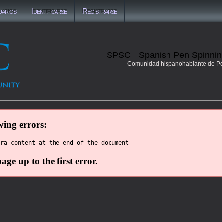
uarios
Identificarse
Registrarse
SPSC - Spanish Pen Spinni
Comunidad hispanohablante de P