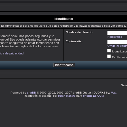
Identificarse
El administrador del Sitio requiere que estés registrado y te hayas identificado para ver perfiles.
Nombre de Usuario:
te tomará solo unos pocos segundos y te
Registrarse
ción del Sitio puede además otorgar permisos
Contraseña:
ficarte asegúrete de estar familiarizado con
Olvidé mi cont
 favor lee las reglas de los foros mientras
Identificar
tica de privacidad
Ocultar mi 
Salt
Powered by
phpBB
© 2000, 2002, 2005, 2007 phpBB Group | DVGFX2 by:
Matt
Traducción al español por
Huan Manwë
para
phpBB-Es.COM