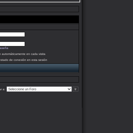
raseña
se automáticamente en cada visita
estado de conexión en esta sesión
ar a: