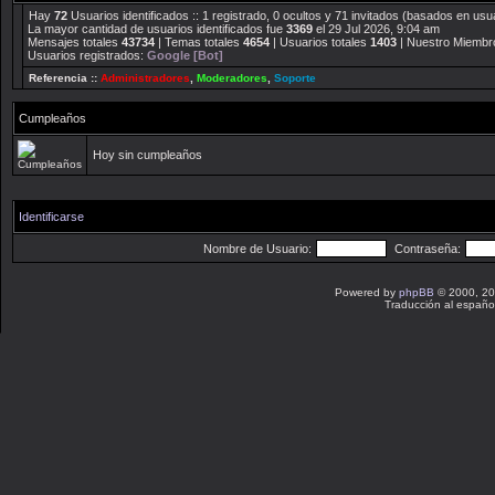
Hay
72
Usuarios identificados :: 1 registrado, 0 ocultos y 71 invitados (basados en usu
La mayor cantidad de usuarios identificados fue
3369
el 29 Jul 2026, 9:04 am
Mensajes totales
43734
| Temas totales
4654
| Usuarios totales
1403
| Nuestro Miembr
Usuarios registrados:
Google [Bot]
Referencia ::
Administradores
,
Moderadores
,
Soporte
Cumpleaños
Hoy sin cumpleaños
Identificarse
Nombre de Usuario:
Contraseña:
Powered by
phpBB
© 2000, 20
Traducción al españo