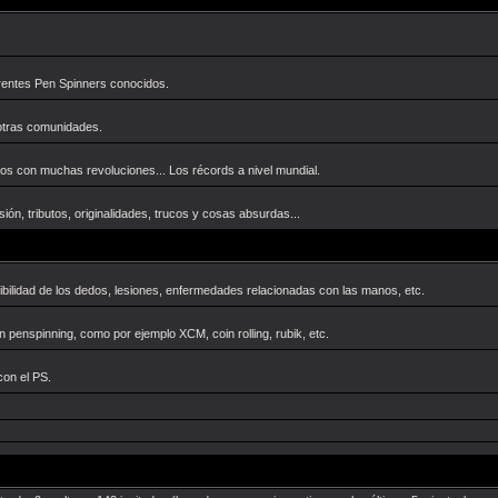
ferentes Pen Spinners conocidos.
otras comunidades.
os con muchas revoluciones... Los récords a nivel mundial.
ión, tributos, originalidades, trucos y cosas absurdas...
exibilidad de los dedos, lesiones, enfermedades relacionadas con las manos, etc.
 penspinning, como por ejemplo XCM, coin rolling, rubik, etc.
con el PS.