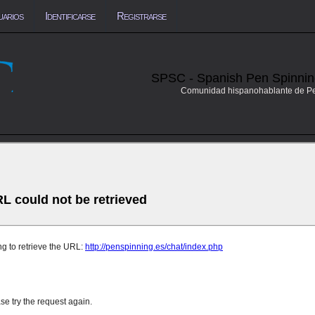
uarios
Identificarse
Registrarse
SPSC - Spanish Pen Spinni
Comunidad hispanohablante de P