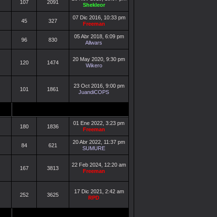
107
2091
Shekleor
07 Dic 2016, 10:33 pm
45
327
Freeman
05 Abr 2018, 6:09 pm
96
830
Allwars
20 May 2020, 9:30 pm
120
1474
Wikero
23 Oct 2016, 9:00 pm
101
1861
JuandiCOPS
01 Ene 2022, 3:23 pm
180
1836
Freeman
20 Abr 2022, 11:37 pm
84
621
SUMURE
22 Feb 2024, 12:20 am
167
3813
Freeman
17 Dic 2021, 2:42 am
252
3625
RPD