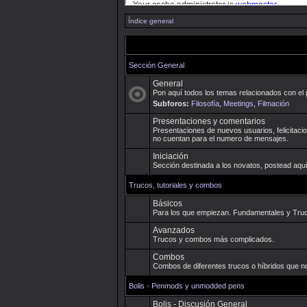
Índice general
Sección General
General
Pon aquí todos los temas relacionados con el 
Subforos:
Filosofía
,
Meetings
,
Filmación
Presentaciones y comentarios
Presentaciones de nuevos usuarios, felicitacio
no cuentan para el numero de mensajes.
Iniciación
Sección destinada a los novatos, postead aquí
Trucos, tutoriales y combos
Básicos
Para los que empiezan. Fundamentales y Truco
Avanzados
Trucos y combos más complicados.
Combos
Combos de diferentes trucos o híbridos que n
Bolis - Penmods y unmodded pens
Bolis - Discusión General