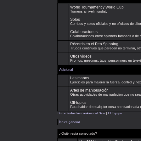
World Tournament y World Cup
Torneos a nivel mundial.
Solos
Combos y solos oficiales y no oficiales de di
Colaboraciones
Colaboraciones entre spinners famosos o de 
Récords en el Pen Spinning
Trucos continuos que parecen no terminar, otr
Otros vídeos
Promos, meetings, tags, penspinners en televis
Adicional
Las manos
Ejercicios para mejorar la fuerza, control y fl
Artes de manipulación
Otras actividades de manipulación que no sean
Off-topics
Para hablar de cualquier cosa no relacionada 
Borrar todas las cookies del Sitio
|
El Equipo
Índice general
¿Quién está conectado?