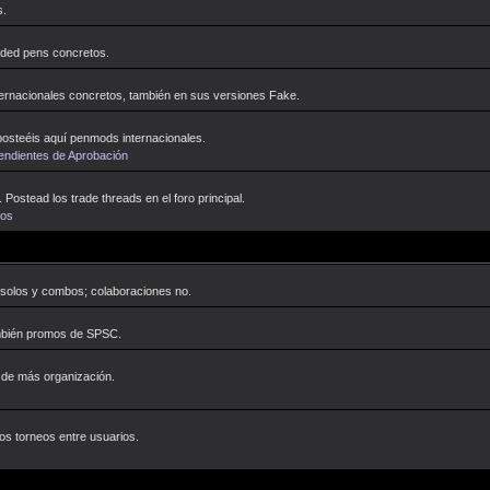
s.
dded pens concretos.
ternacionales concretos, también en sus versiones Fake.
osteéis aquí penmods internacionales.
Pendientes de Aprobación
Postead los trade threads en el foro principal.
tos
 solos y combos; colaboraciones no.
mbién promos de SPSC.
 de más organización.
s torneos entre usuarios.