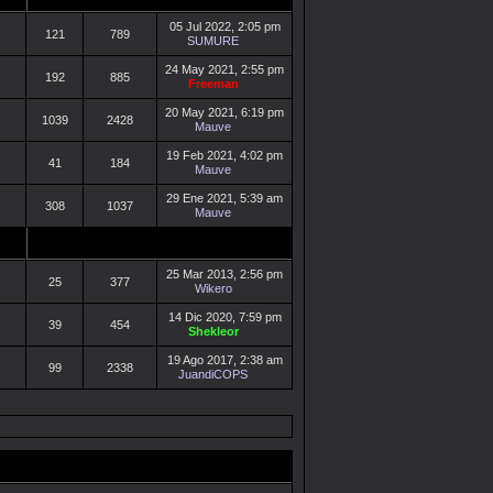
05 Jul 2022, 2:05 pm
121
789
SUMURE
24 May 2021, 2:55 pm
192
885
Freeman
20 May 2021, 6:19 pm
1039
2428
Mauve
19 Feb 2021, 4:02 pm
41
184
Mauve
29 Ene 2021, 5:39 am
308
1037
Mauve
25 Mar 2013, 2:56 pm
25
377
Wikero
14 Dic 2020, 7:59 pm
39
454
Shekleor
19 Ago 2017, 2:38 am
99
2338
JuandiCOPS