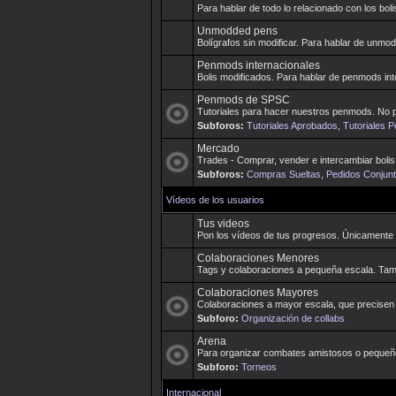
Para hablar de todo lo relacionado con los boli
Unmodded pens
Bolígrafos sin modificar. Para hablar de unmo
Penmods internacionales
Bolis modificados. Para hablar de penmods in
Penmods de SPSC
Tutoriales para hacer nuestros penmods. No p
Subforos:
Tutoriales Aprobados
,
Tutoriales 
Mercado
Trades - Comprar, vender e intercambiar bolis. 
Subforos:
Compras Sueltas
,
Pedidos Conjun
Vídeos de los usuarios
Tus videos
Pon los vídeos de tus progresos. Únicamente
Colaboraciones Menores
Tags y colaboraciones a pequeña escala. Ta
Colaboraciones Mayores
Colaboraciones a mayor escala, que precisen
Subforo:
Organización de collabs
Arena
Para organizar combates amistosos o pequeño
Subforo:
Torneos
Internacional