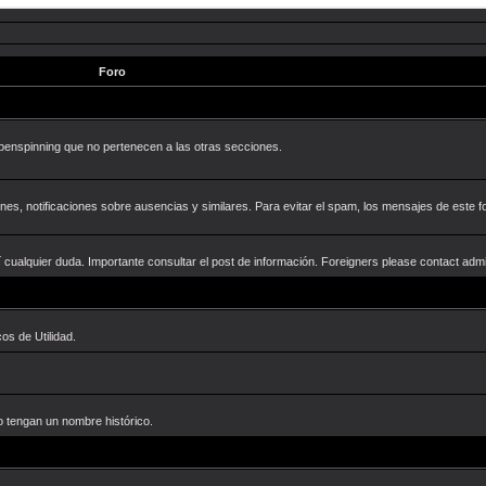
Foro
penspinning que no pertenecen a las otras secciones.
nes, notificaciones sobre ausencias y similares. Para evitar el spam, los mensajes de este f
 cualquier duda. Importante consultar el post de información. Foreigners please contact adm
s de Utilidad.
o tengan un nombre histórico.