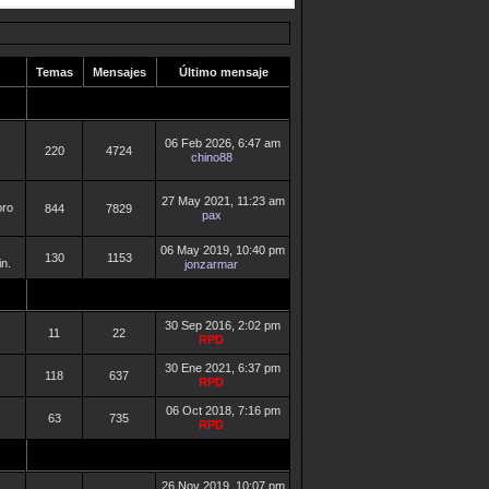
Temas
Mensajes
Último mensaje
06 Feb 2026, 6:47 am
220
4724
chino88
27 May 2021, 11:23 am
oro
844
7829
pax
06 May 2019, 10:40 pm
130
1153
in.
jonzarmar
30 Sep 2016, 2:02 pm
11
22
RPD
30 Ene 2021, 6:37 pm
118
637
RPD
06 Oct 2018, 7:16 pm
63
735
RPD
26 Nov 2019, 10:07 pm