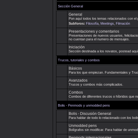
Sección General
General
Pon aquí todos los temas relacionados con
Subforos:
Filosofía
,
Meetings
,
Filmación
Presentaciones y comentarios
Presentaciones de nuevos usuarios, felicit
foro no cuentan para el numero de mensaj
Iniciación
Sección destinada a los novatos, postead a
admin.
Trucos, tutoriales y combos
Básicos
Para los que empiezan. Fundamentales y T
Avanzados
Trucos y combos más complicados.
Combos
Combos de diferentes trucos o híbridos qu
Bolis - Penmods y unmodded pens
Bolis - Discusión General
Para hablar de todo lo relacionado con los b
Unmodded pens
Bolígrafos sin modificar. Para hablar de 