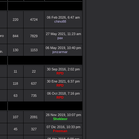
06 Feb 2026, 6:47 am
220
4724
chino88
27 May 2021, 11:23 am
te
844
7829
pax
06 May 2019, 10:40 pm
130
1153
jonzarmar
30 Sep 2016, 2:02 pm
11
22
RPD
30 Ene 2021, 6:37 pm
118
637
RPD
06 Oct 2018, 7:16 pm
63
735
RPD
26 Nov 2019, 10:07 pm
107
2091
Shekleor
07 Dic 2016, 10:33 pm
45
327
Freeman