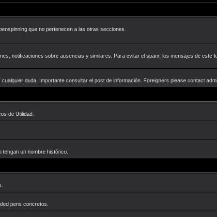
 el penspinning que no pertenecen a las otras secciones.
aciones, notificaciones sobre ausencias y similares. Para evitar el spam, los mensajes de es
es.
quí cualquier duda. Importante consultar el post de información. Foreigners please contact
rucos de Utilidad.
e no tengan un nombre histórico.
olis.
unmodded pens concretos.