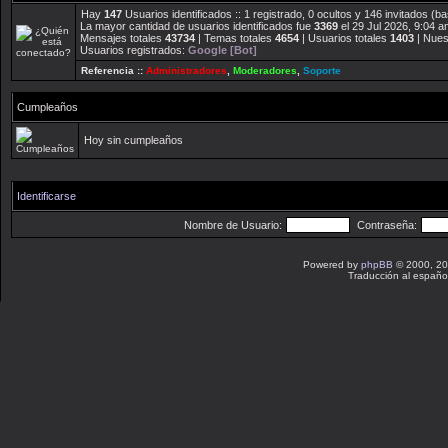
Hay
147
Usuarios identificados :: 1 registrado, 0 ocultos y 146 invitados (
La mayor cantidad de usuarios identificados fue
3369
el 29 Jul 2026, 9:04 a
Mensajes totales
43734
| Temas totales
4654
| Usuarios totales
1403
| Nues
Usuarios registrados:
Google [Bot]
Referencia ::
Administradores
,
Moderadores
,
Soporte
Cumpleaños
Hoy sin cumpleaños
Identificarse
Nombre de Usuario:
Contraseña:
Powered by
phpBB
© 2000, 20
Traducción al españo