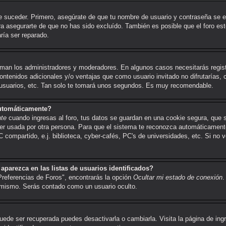
e suceder. Primero, asegúrate de que tu nombre de usuario y contraseña se e
a asegurarte de que no has sido excluído. También es posible que el foro es
aría ser reparado.
toman los administradores y moderadores. En algunos casos necesitarás regis
ontenidos adicionales y/o ventajas que como usuario invitado no difrutarías, 
 usuarios, etc. Tan solo te tomará unos segundos. Es muy recomendable.
automáticamente?
nte
cuando ingresas al foro, tus datos se guardan en una cookie segura, que se 
r usada por otra persona. Para que el sistema te reconozca automáticamente 
ompartido, e.j. biblioteca, cyber-cafés, PC's de universidades, etc. Si no ves
parezca en las listas de usuarios identificados?
Preferencias de Foros", encontrarás la opción
Ocultar mi estado de conexión
.
 mismo. Serás contado como un usuario oculto.
uede ser recuperada puedes desactivarla o cambiarla. Visita la página de ingr