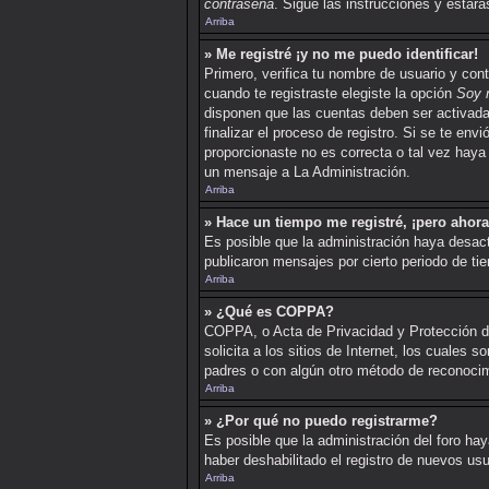
contraseña
. Sigue las instrucciones y esta
Arriba
» Me registré ¡y no me puedo identificar!
Primero, verifica tu nombre de usuario y con
cuando te registraste elegiste la opción
Soy 
disponen que las cuentas deben ser activadas
finalizar el proceso de registro. Si se te env
proporcionaste no es correcta o tal vez haya 
un mensaje a La Administración.
Arriba
» Hace un tiempo me registré, ¡pero ahor
Es posible que la administración haya desac
publicaron mensajes por cierto periodo de tie
Arriba
» ¿Qué es COPPA?
COPPA, o Acta de Privacidad y Protección d
solicita a los sitios de Internet, los cuales 
padres o con algún otro método de reconocimi
Arriba
» ¿Por qué no puedo registrarme?
Es posible que la administración del foro hay
haber deshabilitado el registro de nuevos usu
Arriba