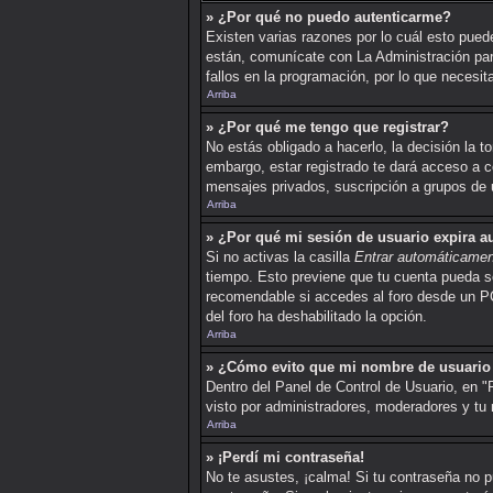
» ¿Por qué no puedo autenticarme?
Existen varias razones por lo cuál esto pued
están, comunícate con La Administración par
fallos en la programación, por lo que necesit
Arriba
» ¿Por qué me tengo que registrar?
No estás obligado a hacerlo, la decisión la 
embargo, estar registrado te dará acceso a c
mensajes privados, suscripción a grupos de
Arriba
» ¿Por qué mi sesión de usuario expira 
Si no activas la casilla
Entrar automáticame
tiempo. Esto previene que tu cuenta pueda se
recomendable si accedes al foro desde un PC c
del foro ha deshabilitado la opción.
Arriba
» ¿Cómo evito que mi nombre de usuario a
Dentro del Panel de Control de Usuario, en "
visto por administradores, moderadores y tu
Arriba
» ¡Perdí mi contraseña!
No te asustes, ¡calma! Si tu contraseña no p