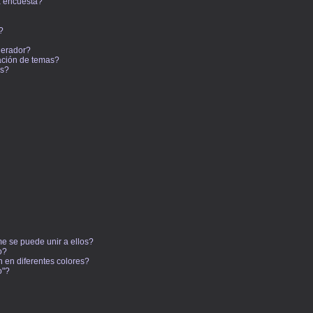
a encuesta?
?
derador?
cación de temas?
os?
e se puede unir a ellos?
o?
 en diferentes colores?
o"?