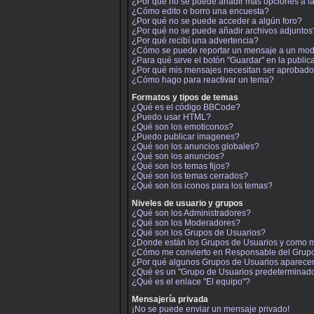
¿Por qué no se puede añadir más opciones a l
¿Cómo edito o borro una encuesta?
¿Por qué no se puede acceder a algún foro?
¿Por qué no se puede añadir archivos adjuntos
¿Por qué recibí una advertencia?
¿Cómo se puede reportar un mensaje a un mo
¿Para qué sirve el botón "Guardar" en la publi
¿Por qué mis mensajes necesitan ser aprobad
¿Cómo hago para reactivar un tema?
Formatos y tipos de temas
¿Qué es el código BBCode?
¿Puedo usar HTML?
¿Qué son los emoticonos?
¿Puedo publicar imagenes?
¿Qué son los anuncios globales?
¿Qué son los anuncios?
¿Qué son los temas fijos?
¿Qué son los temas cerrados?
¿Qué son los iconos para los temas?
Niveles de usuario y grupos
¿Qué son los Administradores?
¿Qué son los Moderadores?
¿Qué son los Grupos de Usuarios?
¿Donde están los Grupos de Usuarios y como m
¿Cómo me convierto en Responsable del Grup
¿Por qué algunos Grupos de Usuarios aparecen
¿Qué es un "Grupo de Usuarios predeterminad
¿Qué es el enlace "El equipo"?
Mensajería privada
¡No se puede enviar un mensaje privado!