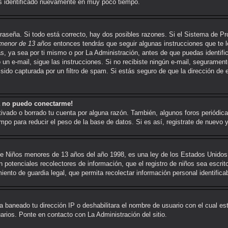
rás identificado nuevamente en muy poco tiempo.
traseña. Si todo está correcto, hay dos posibles razones. Si el Sistema de Pr
menor de 13 años
entonces tendrás que seguir algunas instrucciones que te le
, ya sea por ti mismo o por La Administración, antes de que puedas identifica
ió un e-mail, sigue las instrucciones. Si no recibiste ningún e-mail, seguramen
sido capturada por un filtro de spam. Si estás seguro de que la dirección de 
a no puedo conectarme!
tivado o borrado tu cuenta por alguna razón. También, algunos foros periód
mpo para reducir el peso de la base de datos. Si es así, registrate de nuevo y
e Niños menores de 13 años del año 1998, es una ley de los Estados Unidos 
son potenciales recolectores de información, que el registro de niños sea escrit
ento de guardia legal, que permita recolectar información personal identific
a baneado tu dirección IP o deshabilitara el nombre de usuario con el cual es
arios. Ponte en contacto con La Administración del sitio.