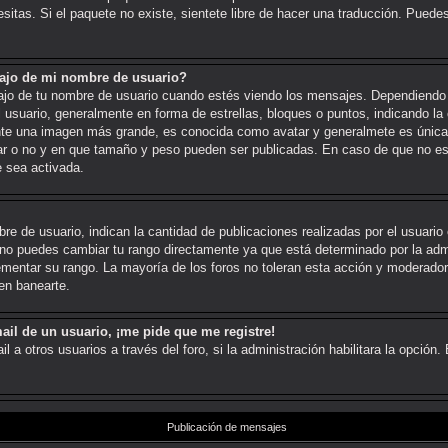
sitas. Si el paquete no existe, sientete libre de hacer una traducción. Puede
ajo de mi nombre de usuario?
de tu nombre de usuario cuando estés viendo los mensajes. Dependiendo de la
l usuario, generalmente en forma de estrellas, bloques o puntos, indicando la
nte una imagen más grande, es conocida como avatar y generalmete es única 
ar o no y en que tamaño y peso pueden ser publicadas. En caso de que no est
 sea activada.
 de usuario, indican la cantidad de publicaciones realizadas por el usuario o
no puedes cambiar tu rango directamente ya que está determinado por la admi
mentar su rango. La mayoría de los foros no toleran esta acción y moderador
en banearte.
ail de un usuario, ¡me pide que me registre!
 a otros usuarios a través del foro, si la administración habilitara la opción.
Publicación de mensajes