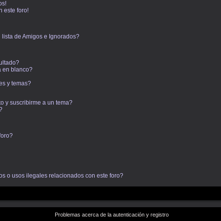
os!
 este foro!
 lista de Amigos e Ignorados?
ultado?
 en blanco?
es y temas?
to y suscribirme a un tema?
?
foro?
s o usos ilegales relacionados con este foro?
Problemas acerca de la autenticación y registro