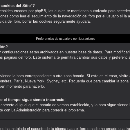
 cookies del Sitio"?
as cookies creadas por phpBB, las cuales te mantienen autorizado para acceder
nes como leer el seguimiento de la navegación del foro por el usuario si la ad
lida del foro, borrar las cookies seguramente ayudará.
Preferencias de usuario y configuraciones
ión?
y configuraciones están archivados en nuestra base de datos. Para modificarlo
as páginas del foro. Este sistema te permitirá cambiar sus datos y preferenci
viendo la hora correspondiente a otra zona horaria. Si este es el caso, visita 
. Londres, París, Nueva York, Sydney, etc. Recuerda que para cambiar la zona
 buen momento para hacerlo.
ro el tiempo sigue siendo incorrecto!
correcta al igual que el horario de verano establecido, y la hora sigue siend
te con La Administración para corregir el problema.
no ha instalado el paquete de tu idioma para el foro o nadie ha creado una tra