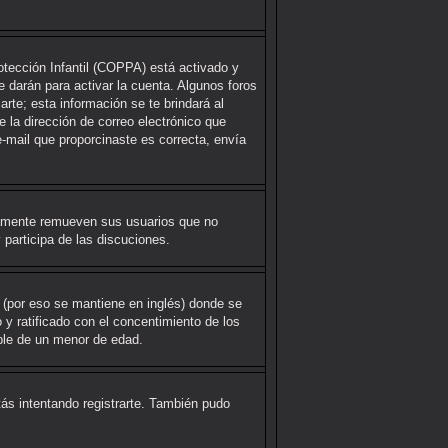
otección Infantil (COPPA) está activado y
 darán para activar la cuenta. Algunos foros
rte; esta información se te brindará al
te la dirección de correo electrónico que
e-mail que proporcinaste es correcta, envía
icamente remueven sus usuarios que no
 participa de las discuciones.
(por eso se mantiene en inglés) donde se
o y ratificado con el concentimiento de los
able de un menor de edad.
tás intentando registrarte. También pudo