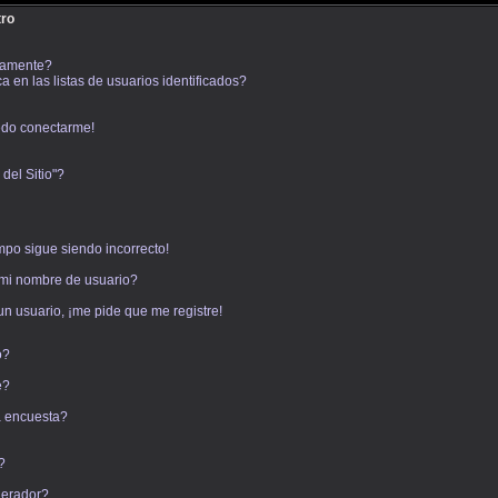
tro
icamente?
en las listas de usuarios identificados?
edo conectarme!
del Sitio"?
empo sigue siendo incorrecto!
mi nombre de usuario?
un usuario, ¡me pide que me registre!
o?
e?
a encuesta?
?
derador?